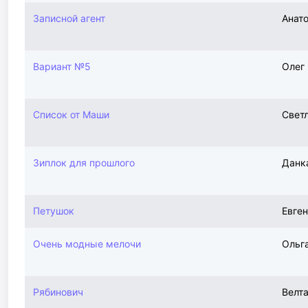
Записной агент
Анат
Вариант №5
Олег
Список от Маши
Свет
Зиплок для прошлого
Данк
Петушок
Евге
Очень модные мелочи
Ольг
Рябинович
Велт