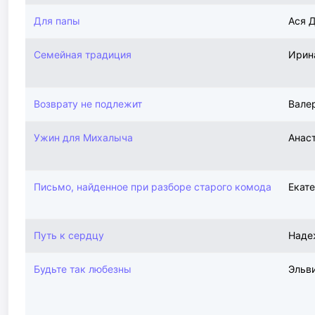
Для папы
Ася 
Семейная традиция
Ирин
Возврату не подлежит
Вале
Ужин для Михалыча
Анас
Письмо, найденное при разборе старого комода
Екат
Путь к сердцу
Наде
Будьте так любезны
Эльв