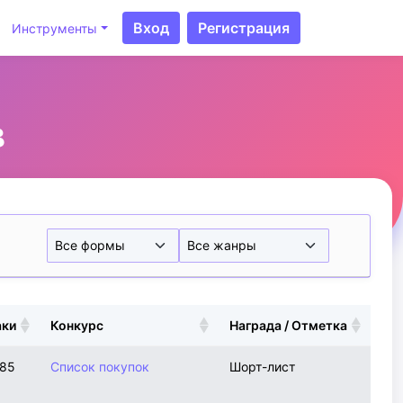
Вход
Регистрация
Инструменты
в
аки
Конкурс
Награда / Отметка
685
Список покупок
Шорт-лист