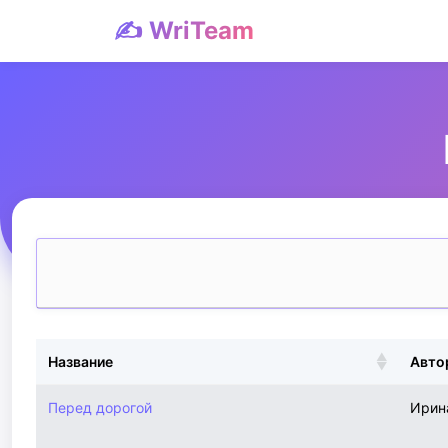
✍️ WriTeam
Название
Авто
Перед дорогой
Ирин