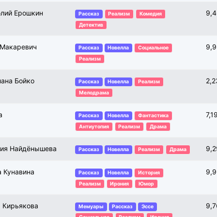
олий Ерошкин
9,
Рассказ
Реализм
Комедия
Детектив
 Макаревич
9,9
Рассказ
Новелла
Социальное
Реализм
лана Бойко
2,2
Рассказ
Новелла
Реализм
Мелодрама
а
7,1
Рассказ
Новелла
Фантастика
Антиутопия
Реализм
Драма
ния Найдёнышева
9,
Рассказ
Новелла
Реализм
Драма
а Кунавина
9,
Рассказ
Новелла
История
Реализм
Ирония
Юмор
а Кирьякова
9,
Мемуары
Рассказ
Эссе