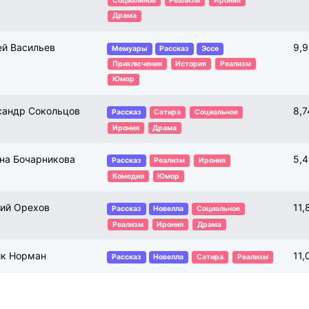
Социальное
Реализм
Ирония
Драма
ей Васильев
9,
Мемуары
Рассказ
Эссе
Приключения
История
Реализм
Юмор
сандр Сокольцов
8,7
Рассказ
Сатира
Социальное
Ирония
Драма
на Бочарникова
5,
Рассказ
Реализм
Ирония
Комедия
Юмор
ний Орехов
11,
Рассказ
Новелла
Социальное
Реализм
Ирония
Драма
к Норман
11,
Рассказ
Новелла
Сатира
Реализм