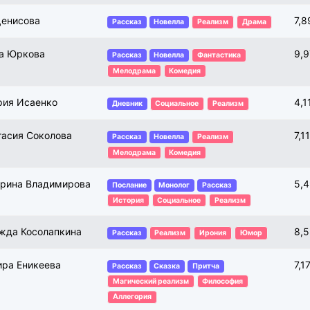
Денисова
7,8
Рассказ
Новелла
Реализм
Драма
а Юркова
9,
Рассказ
Новелла
Фантастика
Мелодрама
Комедия
рия Исаенко
4,1
Дневник
Социальное
Реализм
тасия Соколова
7,1
Рассказ
Новелла
Реализм
Мелодрама
Комедия
ерина Владимирова
5,
Послание
Монолог
Рассказ
История
Социальное
Реализм
жда Косолапкина
8,
Рассказ
Реализм
Ирония
Юмор
ира Еникеева
7,1
Рассказ
Сказка
Притча
Магический реализм
Философия
Аллегория