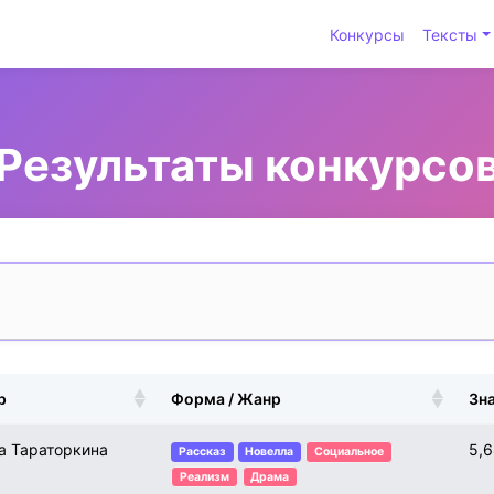
Конкурсы
Тексты
Результаты конкурсо
р
Форма / Жанр
Зн
а Тараторкина
5,
Рассказ
Новелла
Социальное
Реализм
Драма