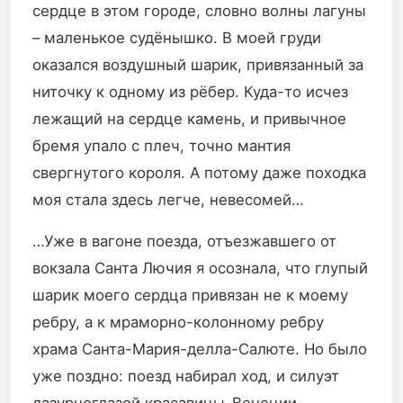
сердце в этом городе, словно волны лагуны
– маленькое судёнышко. В моей груди
оказался воздушный шарик, привязанный за
ниточку к одному из рёбер. Куда-то исчез
лежащий на сердце камень, и привычное
бремя упало с плеч, точно мантия
свергнутого короля. А потому даже походка
моя стала здесь легче, невесомей…
…Уже в вагоне поезда, отъезжавшего от
вокзала Санта Лючия я осознала, что глупый
шарик моего сердца привязан не к моему
ребру, а к мраморно-колонному ребру
храма Санта-Мария-делла-Салюте. Но было
уже поздно: поезд набирал ход, и силуэт
лазурноглазой красавицы-Венеции