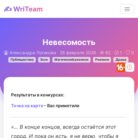
✍️ WriTeam
Невесомость
Александра Логинова
· 28 февраля 2026 ·
62 ·
1 ·
0
Публицистика
Эссе
Магический реализм
Реализм
Драма
Результаты в конкурсах:
Точка на карте
- Вас приметили
«… В конце концов, всегда остаётся этот
город. И пока он есть, я не верю, чтобы я