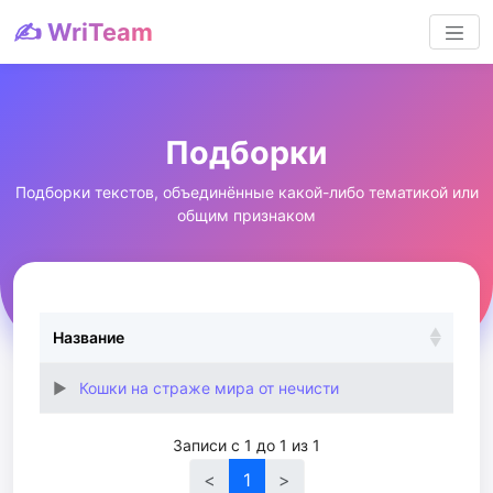
✍️ WriTeam
Подборки
Подборки текстов, объединённые какой-либо тематикой или
общим признаком
Название
Кошки на страже мира от нечисти
Записи с 1 до 1 из 1
<
1
>