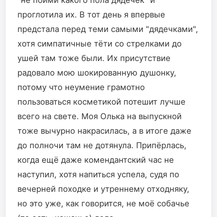
"не пойми какого пола дядечек" и
проглотила их. В тот день я впервые
предстала перед теми самыми "дядечками",
хотя симпатичные тёти со стрелками до
ушей там тоже были. Их присутствие
радовало мою шокированную душонку,
потому что неумение грамотно
пользоваться косметикой потешит лучше
всего на свете. Моя Олька на выпускной
тоже вычурно накрасилась, а в итоге даже
до полночи там не дотянула. Припëрлась,
когда ещё даже комендантский час не
наступил, хотя напиться успела, судя по
вечерней походке и утреннему отходняку,
но это уже, как говорится, не моё собачье