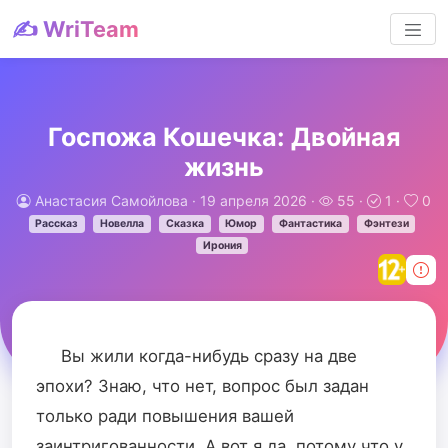
✍️ WriTeam
Госпожа Кошечка: Двойная
жизнь
Анастасия Самойлова
· 19 апреля 2026 ·
55 ·
1 ·
0
Рассказ
Новелла
Сказка
Юмор
Фантастика
Фэнтези
Ирония
Вы жили когда-нибудь сразу на две
эпохи? Знаю, что нет, вопрос был задан
только ради повышения вашей
заинтригованности. А вот я да, потому что у